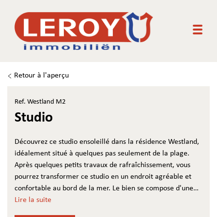
Togg
Retour à l'aperçu
Ref. Westland M2
Studio
Découvrez ce studio ensoleillé dans la résidence Westland,
idéalement situé à quelques pas seulement de la plage.
Après quelques petits travaux de rafraîchissement, vous
pourrez transformer ce studio en un endroit agréable et
confortable au bord de la mer. Le bien se compose d'une
entrée avec des lits superposés, d'un salon lumineux avec
Lire la suite
cuisine ouverte, d'une salle de bains avec douche rénovées