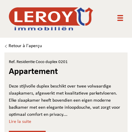
Togg
Retour à l'aperçu
Ref. Residentie Coco duplex 0201
Appartement
Deze stijlvolle duplex beschikt over twee volwaardige
slaapkamers, afgewerkt met kwalitatieve parketvloeren.
Elke slaapkamer heeft bovendien een eigen moderne
badkamer met een elegante inloopdouche, wat zorgt voor
optimaal comfort en privacy.
De open keuken, voorzien van hoogwaardige Miele-
Lire la suite
toestellen, vormt het hart van het appartement en loopt