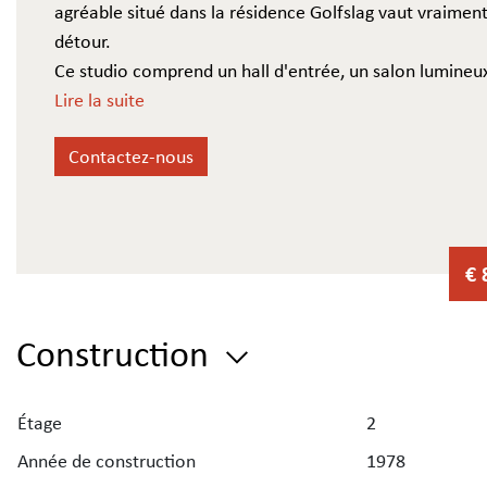
agréable situé dans la résidence Golfslag vaut vraiment
détour.
Ce studio comprend un hall d'entrée, un salon lumineu
cuisine, une salle de bains, une terrasse ensoleillée et
Lire la suite
dispose en outre d'une cave privatif très pratique.
Contactez-nous
Son emplacement est un atout indéniable : à quelques
de la plage et du centre-ville animé, avec ses nombreu
magasins, restaurants et autres commodités.
€ 
Construction
Étage
2
Année de construction
1978