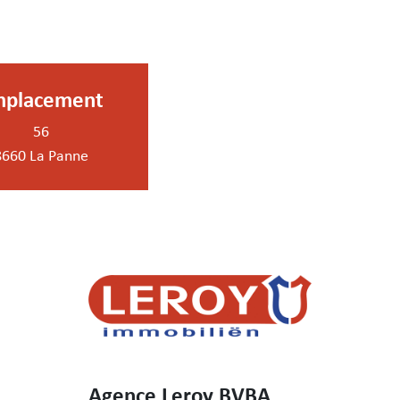
mplacement
56
8660 La Panne
Agence Leroy BVBA