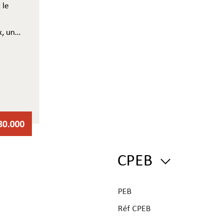
 le
x, une
 pas
x
80.000
CPEB
PEB
Réf CPEB