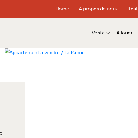
Home
A propos de nous
Réal
Vente
A louer
io