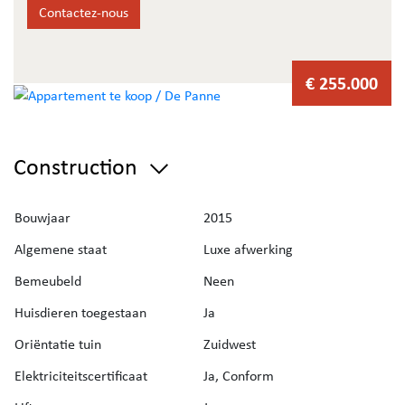
keuken en individuele verwarming op aardgas. Bezoek ons
Contactez-nous
modelappartement!
€ 255.000
Construction
Bouwjaar
2015
Algemene staat
Luxe afwerking
Bemeubeld
Neen
Huisdieren toegestaan
Ja
Oriëntatie tuin
Zuidwest
Elektriciteitscertificaat
Ja, Conform