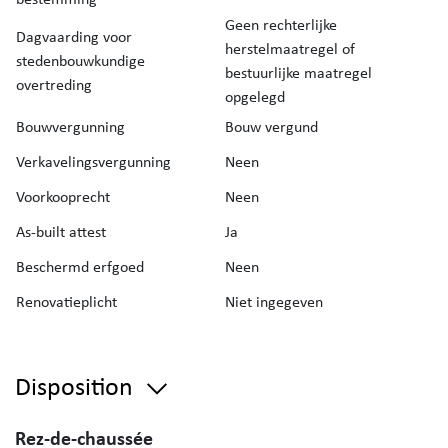
Geen rechterlijke
Dagvaarding voor
herstelmaatregel of
stedenbouwkundige
bestuurlijke maatregel
overtreding
opgelegd
Bouwvergunning
Bouw vergund
Verkavelingsvergunning
Neen
Voorkooprecht
Neen
As-built attest
Ja
Beschermd erfgoed
Neen
Renovatieplicht
Niet ingegeven
Disposition
Rez-de-chaussée