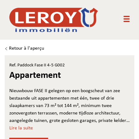
Togg
Retour à l'aperçu
Ref. Paddock Fase II 4-5 G002
Appartement
Nieuwbouw FASE II gelegen op een boogscheut van zee
bestaande uit appartementen met één, twee of drie
slaapkamers van 73 m² tot 144 m², minimum twee
zonovergoten terrassen, moderne tijdloze architectuur,
aangelegde tuinen, grote gesloten garages, private kelders,
uitzonderlijke thermische en akoestische isolatie, E peil
Lire la suite
tussen 45 en 65, luxueuse vloerbekleding, kwaliteitsvolle