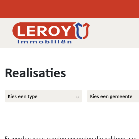
Realisaties
Kies een type
Kies een gemeente
Er werden geen panden gevonden die voldoen aan