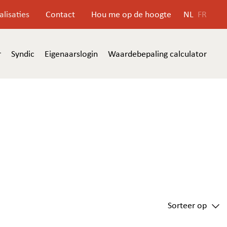
alisaties
Contact
Hou me op de hoogte
NL
FR
r
Syndic
Eigenaarslogin
Waardebepaling calculator
Sorteer op