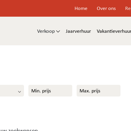
Home
Over ons
Re
Verkoop
Jaarverhuur
Vakantieverhuu
 uw zoekwensen.