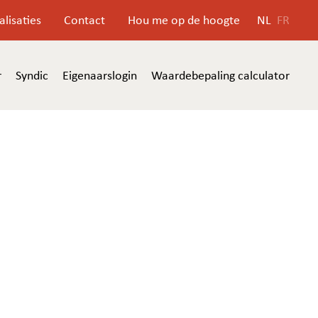
alisaties
Contact
Hou me op de hoogte
NL
FR
r
Syndic
Eigenaarslogin
Waardebepaling calculator