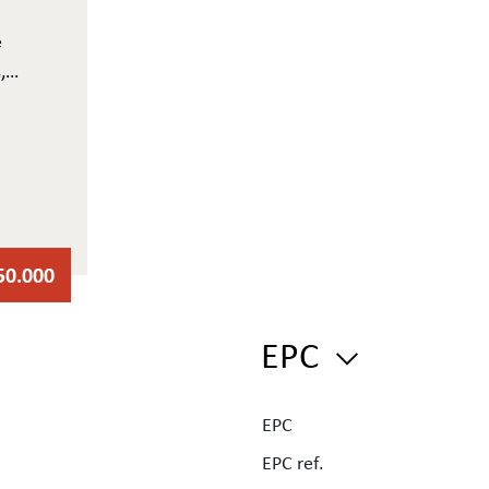
e
,
en
50.000
EPC
EPC
EPC ref.