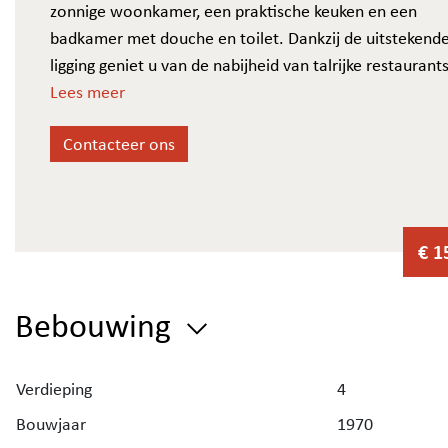
zonnige woonkamer, een praktische keuken en een
badkamer met douche en toilet. Dankzij de uitstekend
ligging geniet u van de nabijheid van talrijke restaurants
terwijl winkels en het centrum zich op wandelafstand
Lees meer
bevinden. Ideaal als tweede verblijf, investering of eig
Contacteer ons
stekje aan zee.
€ 1
Bebouwing
Verdieping
4
Bouwjaar
1970