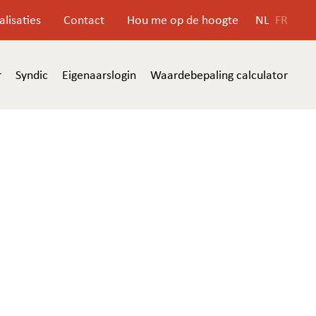
alisaties
Contact
Hou me op de hoogte
NL
FR
r
Syndic
Eigenaarslogin
Waardebepaling calculator