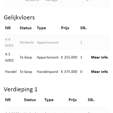
Gelijkvloers
NR
Status
Type
Prijs
Slk.
4-4
Verkocht
Appartement
1
G001
4-5
Meer info
Te koop
Appartement
€ 255.000
1
G002
Meer info
Handel
Te koop
Handelspand
€ 375.000
0
Verdieping 1
NR
Status
Type
Prijs
Slk.