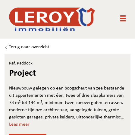
Togg
Terug naar overzicht
Ref. Paddock
Project
Nieuwbouw gelegen op een boogscheut van zee bestaande
uit appartementen met één, twee of drie slaapkamers van
73 m² tot 144 m², minimum twee zonovergoten terrassen,
moderne tijdloze architectuur, aangelegde tuinen, grote
gesloten garages, private kelders, uitzonderlijke thermische
en akoestische isolatie, E peil tussen 45 en 65, luxueuse
Lees meer
vloerbekleding, kwaliteitsvolle keuken en individuele