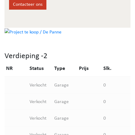
verwarming op aardgas. Bezoek ons modelappartement!
Contacteer ons
Verdieping -2
NR
Status
Type
Prijs
Slk.
Verkocht
Garage
0
Verkocht
Garage
0
Verkocht
Garage
0
Verkocht
Garage
0